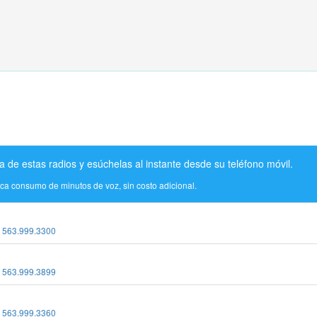
a de estas radios y esúchelas al instante desde su teléfono móvil.
ica consumo de minutos de voz, sin costo adicional.
:
563.999.3300
:
563.999.3899
:
563.999.3360