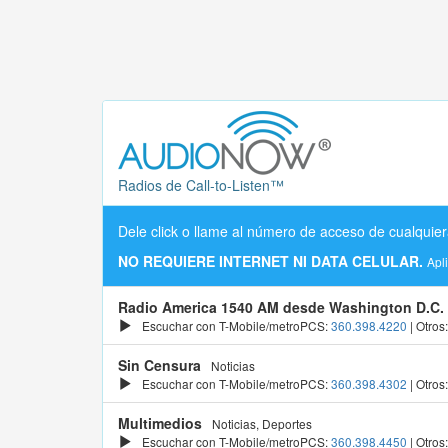
Radios de Call-to-Listen™
Dele click o llame al número de acceso de cualquier
NO REQUIERE INTERNET NI DATA CELULAR.
Apl
Radio America 1540 AM desde Washington D.C.
Escuchar con T-Mobile/metroPCS:
360.398.4220
| Otros
Sin Censura
Noticias
Escuchar con T-Mobile/metroPCS:
360.398.4302
| Otros
Multimedios
Noticias, Deportes
Escuchar con T-Mobile/metroPCS:
360.398.4450
| Otros