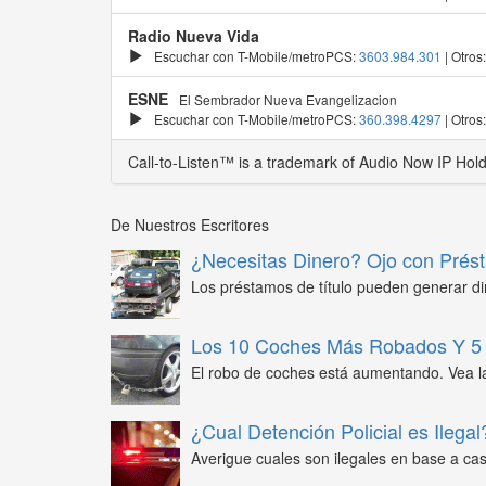
Radio Nueva Vida
Escuchar con T-Mobile/metroPCS:
3603.984.301
| Otros
ESNE
El Sembrador Nueva Evangelizacion
Escuchar con T-Mobile/metroPCS:
360.398.4297
| Otros
Call-to-Listen™ is a trademark of Audio Now IP Hol
De Nuestros Escritores
¿Necesitas Dinero? Ojo con Prést
Los préstamos de título pueden generar din
Los 10 Coches Más Robados Y 5 
El robo de coches está aumentando. Vea l
¿Cual Detención Policial es Ilegal
Averigue cuales son ilegales en base a caso