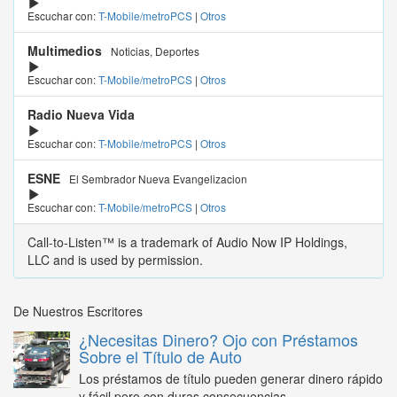
Escuchar con:
T-Mobile/metroPCS
|
Otros
Multimedios
Noticias, Deportes
Escuchar con:
T-Mobile/metroPCS
|
Otros
Radio Nueva Vida
Escuchar con:
T-Mobile/metroPCS
|
Otros
ESNE
El Sembrador Nueva Evangelizacion
Escuchar con:
T-Mobile/metroPCS
|
Otros
Call-to-Listen™ is a trademark of Audio Now IP Holdings,
LLC and is used by permission.
De Nuestros Escritores
¿Necesitas Dinero? Ojo con Préstamos
Sobre el Título de Auto
Los préstamos de título pueden generar dinero rápido
y fácil pero con duras consecuencias...