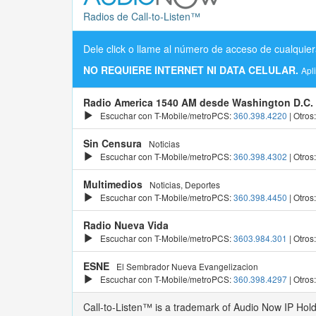
Radios de Call-to-Listen™
Dele click o llame al número de acceso de cualquier
NO REQUIERE INTERNET NI DATA CELULAR.
Apl
Radio America 1540 AM desde Washington D.C.
Escuchar con T-Mobile/metroPCS:
360.398.4220
| Otros
Sin Censura
Noticias
Escuchar con T-Mobile/metroPCS:
360.398.4302
| Otros
Multimedios
Noticias, Deportes
Escuchar con T-Mobile/metroPCS:
360.398.4450
| Otros
Radio Nueva Vida
Escuchar con T-Mobile/metroPCS:
3603.984.301
| Otros
ESNE
El Sembrador Nueva Evangelizacion
Escuchar con T-Mobile/metroPCS:
360.398.4297
| Otros
Call-to-Listen™ is a trademark of Audio Now IP Hol