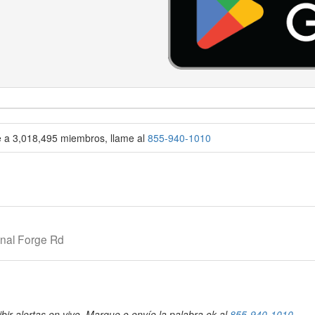
se a 3,018,495 miembros, llame al
855-940-1010
onal Forge Rd
bir alertas en vivo. Marque o envíe la palabra ok al
855-940-1010
.