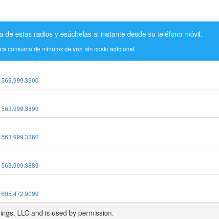
a de estas radios y esúchelas al instante desde su teléfono móvil.
ica consumo de minutos de voz, sin costo adicional.
:
563.999.3300
:
563.999.3899
:
563.999.3360
:
563.999.3889
:
605.472.9099
dings, LLC and is used by permission.