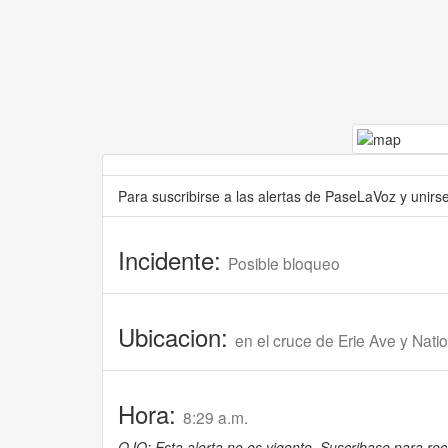
Para suscribirse a las alertas de PaseLaVoz y unir
Incidente:
Posible bloqueo
Ubicacion:
en el cruce de Erie Ave y Nati
Hora:
8:29 a.m.
OJO: Esta alerta no es vigente. Suscribase para reci