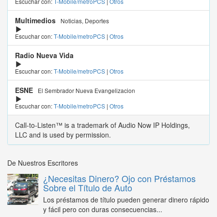
Escuchar con:
T-Mobile/metroPCS
|
Otros
Multimedios
Noticias, Deportes
Escuchar con:
T-Mobile/metroPCS
|
Otros
Radio Nueva Vida
Escuchar con:
T-Mobile/metroPCS
|
Otros
ESNE
El Sembrador Nueva Evangelizacion
Escuchar con:
T-Mobile/metroPCS
|
Otros
Call-to-Listen™ is a trademark of Audio Now IP Holdings,
LLC and is used by permission.
De Nuestros Escritores
¿Necesitas Dinero? Ojo con Préstamos
Sobre el Título de Auto
Los préstamos de título pueden generar dinero rápido
y fácil pero con duras consecuencias...