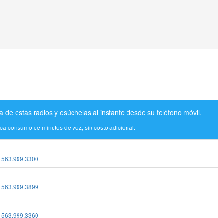
a de estas radios y esúchelas al instante desde su teléfono móvil.
ica consumo de minutos de voz, sin costo adicional.
:
563.999.3300
:
563.999.3899
:
563.999.3360