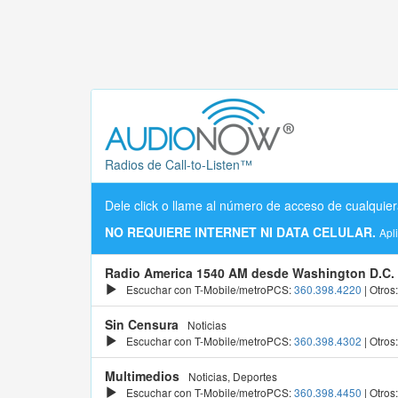
Radios de Call-to-Listen™
Dele click o llame al número de acceso de cualquier
NO REQUIERE INTERNET NI DATA CELULAR.
Apl
Radio America 1540 AM desde Washington D.C.
Escuchar con T-Mobile/metroPCS:
360.398.4220
| Otros
Sin Censura
Noticias
Escuchar con T-Mobile/metroPCS:
360.398.4302
| Otros
Multimedios
Noticias, Deportes
Escuchar con T-Mobile/metroPCS:
360.398.4450
| Otros