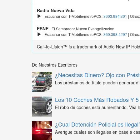
Radio Nueva Vida
Escuchar con T-Mobile/metroPCS:
3603.984.301
| Otros
ESNE
El Sembrador Nueva Evangelizacion
Escuchar con T-Mobile/metroPCS:
360.398.4297
| Otros
Call-to-Listen™ is a trademark of Audio Now IP Hol
De Nuestros Escritores
¿Necesitas Dinero? Ojo con Prést
Los préstamos de título pueden generar din
Los 10 Coches Más Robados Y 5 
El robo de coches está aumentando. Vea l
¿Cual Detención Policial es Ilegal
Averigue cuales son ilegales en base a caso