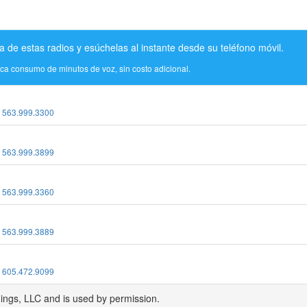
a de estas radios y esúchelas al instante desde su teléfono móvil.
ica consumo de minutos de voz, sin costo adicional.
:
563.999.3300
:
563.999.3899
:
563.999.3360
:
563.999.3889
:
605.472.9099
dings, LLC and is used by permission.