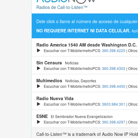
Radios de Call-to-Listen™
Dele click o llame al número de acceso de cualquier
NO REQUIERE INTERNET NI DATA CELULAR.
Apl
Radio America 1540 AM desde Washington D.C.
Escuchar con T-Mobile/metroPCS:
360.398.4220
| Otros
Sin Censura
Noticias
Escuchar con T-Mobile/metroPCS:
360.398.4302
| Otros
Multimedios
Noticias, Deportes
Escuchar con T-Mobile/metroPCS:
360.398.4450
| Otros
Radio Nueva Vida
Escuchar con T-Mobile/metroPCS:
3603.984.301
| Otros
ESNE
El Sembrador Nueva Evangelizacion
Escuchar con T-Mobile/metroPCS:
360.398.4297
| Otros
Call-to-Listen™ is a trademark of Audio Now IP Hol