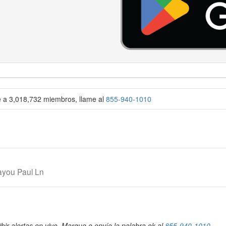
se a 3,018,732 miembros, llame al
855-940-1010
ayou Paul Ln
bir alertas en vivo. Marque o envíe la palabra ok al
855-940-1010
.