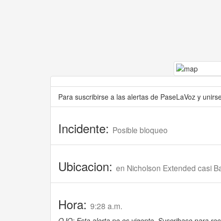
Para suscribirse a las alertas de PaseLaVoz y unir
Incidente:
Posible bloqueo
Ubicacion:
en Nicholson Extended casi B
Hora:
9:28 a.m.
OJO: Esta alerta no es vigente. Suscribase para reci