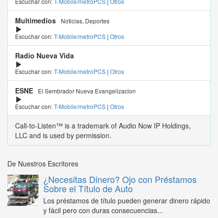
Escuchar con:
T-Mobile/metroPCS
|
Otros
Multimedios
Noticias, Deportes
Escuchar con:
T-Mobile/metroPCS
|
Otros
Radio Nueva Vida
Escuchar con:
T-Mobile/metroPCS
|
Otros
ESNE
El Sembrador Nueva Evangelizacion
Escuchar con:
T-Mobile/metroPCS
|
Otros
Call-to-Listen™ is a trademark of Audio Now IP Holdings,
LLC and is used by permission.
De Nuestros Escritores
¿Necesitas Dinero? Ojo con Préstamos
Sobre el Título de Auto
Los préstamos de título pueden generar dinero rápido
y fácil pero con duras consecuencias...