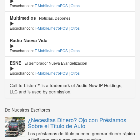
Escuchar con:
T-Mobile/metroPCS
|
Otros
Multimedios
Noticias, Deportes
Escuchar con:
T-Mobile/metroPCS
|
Otros
Radio Nueva Vida
Escuchar con:
T-Mobile/metroPCS
|
Otros
ESNE
El Sembrador Nueva Evangelizacion
Escuchar con:
T-Mobile/metroPCS
|
Otros
Call-to-Listen™ is a trademark of Audio Now IP Holdings,
LLC and is used by permission.
De Nuestros Escritores
¿Necesitas Dinero? Ojo con Préstamos
Sobre el Título de Auto
Los préstamos de título pueden generar dinero rápido
y fácil pero con duras consecuencias...