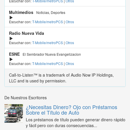
Escuchar con:
T-Mobile/metroPCS
|
Otros
Multimedios
Noticias, Deportes
Escuchar con:
T-Mobile/metroPCS
|
Otros
Radio Nueva Vida
Escuchar con:
T-Mobile/metroPCS
|
Otros
ESNE
El Sembrador Nueva Evangelizacion
Escuchar con:
T-Mobile/metroPCS
|
Otros
Call-to-Listen™ is a trademark of Audio Now IP Holdings,
LLC and is used by permission.
De Nuestros Escritores
¿Necesitas Dinero? Ojo con Préstamos
Sobre el Título de Auto
Los préstamos de título pueden generar dinero rápido
y fácil pero con duras consecuencias...