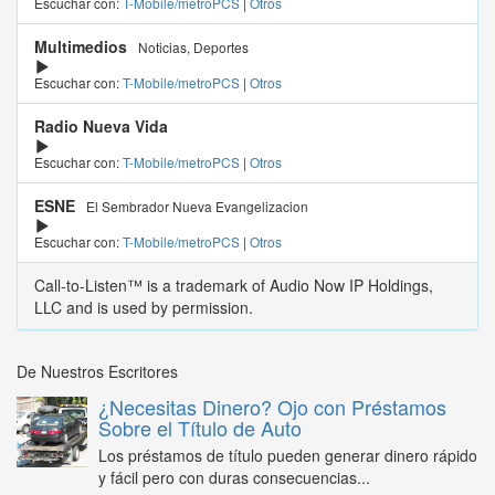
Escuchar con:
T-Mobile/metroPCS
|
Otros
Multimedios
Noticias, Deportes
Escuchar con:
T-Mobile/metroPCS
|
Otros
Radio Nueva Vida
Escuchar con:
T-Mobile/metroPCS
|
Otros
ESNE
El Sembrador Nueva Evangelizacion
Escuchar con:
T-Mobile/metroPCS
|
Otros
Call-to-Listen™ is a trademark of Audio Now IP Holdings,
LLC and is used by permission.
De Nuestros Escritores
¿Necesitas Dinero? Ojo con Préstamos
Sobre el Título de Auto
Los préstamos de título pueden generar dinero rápido
y fácil pero con duras consecuencias...