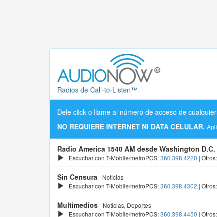
Radios de Call-to-Listen™
Dele click o llame al número de acceso de cualquier
NO REQUIERE INTERNET NI DATA CELULAR.
Apl
Radio America 1540 AM desde Washington D.C.
Escuchar con T-Mobile/metroPCS:
360.398.4220
| Otros
Sin Censura
Noticias
Escuchar con T-Mobile/metroPCS:
360.398.4302
| Otros
Multimedios
Noticias, Deportes
Escuchar con T-Mobile/metroPCS:
360.398.4450
| Otros