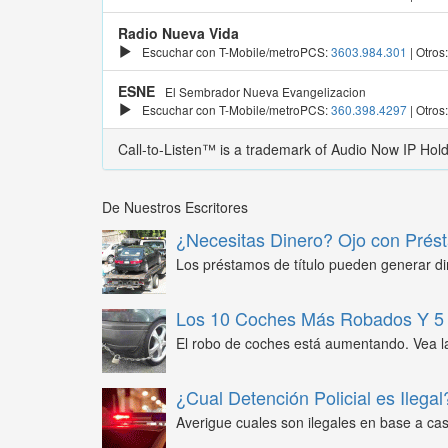
Radio Nueva Vida
Escuchar con T-Mobile/metroPCS:
3603.984.301
| Otros
ESNE
El Sembrador Nueva Evangelizacion
Escuchar con T-Mobile/metroPCS:
360.398.4297
| Otros
Call-to-Listen™ is a trademark of Audio Now IP Hol
De Nuestros Escritores
¿Necesitas Dinero? Ojo con Prést
Los préstamos de título pueden generar din
Los 10 Coches Más Robados Y 5 
El robo de coches está aumentando. Vea l
¿Cual Detención Policial es Ilegal
Averigue cuales son ilegales en base a caso