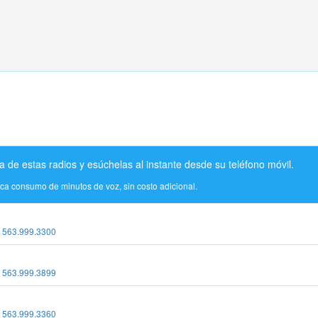
a de estas radios y esúchelas al instante desde su teléfono móvil.
ica consumo de minutos de voz, sin costo adicional.
:
563.999.3300
:
563.999.3899
:
563.999.3360