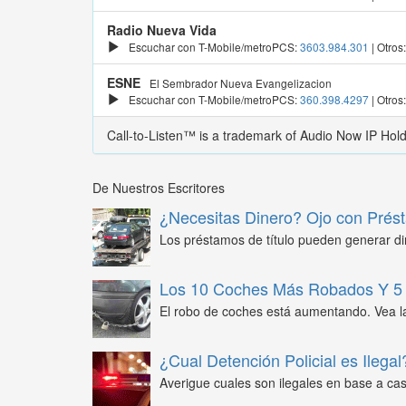
Radio Nueva Vida
Escuchar con T-Mobile/metroPCS:
3603.984.301
| Otros
ESNE
El Sembrador Nueva Evangelizacion
Escuchar con T-Mobile/metroPCS:
360.398.4297
| Otros
Call-to-Listen™ is a trademark of Audio Now IP Hol
De Nuestros Escritores
¿Necesitas Dinero? Ojo con Prést
Los préstamos de título pueden generar din
Los 10 Coches Más Robados Y 5 
El robo de coches está aumentando. Vea l
¿Cual Detención Policial es Ilegal
Averigue cuales son ilegales en base a caso