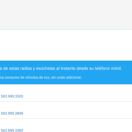
a de estas radios y esúchelas al instante desde su teléfono móvil.
ica consumo de minutos de voz, sin costo adicional.
:
563.999.3300
:
563.999.3899
:
563.999.3360