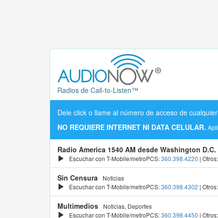
Radios de Call-to-Listen™
Dele click o llame al número de acceso de cualquier
NO REQUIERE INTERNET NI DATA CELULAR.
Apl
Radio America 1540 AM desde Washington D.C.
Escuchar con T-Mobile/metroPCS:
360.398.4220
| Otros
Sin Censura
Noticias
Escuchar con T-Mobile/metroPCS:
360.398.4302
| Otros
Multimedios
Noticias, Deportes
Escuchar con T-Mobile/metroPCS:
360.398.4450
| Otros