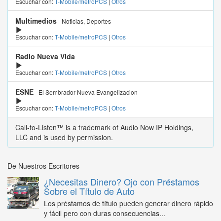
Escuchar con:
T-Mobile/metroPCS
|
Otros
Multimedios
Noticias, Deportes
Escuchar con:
T-Mobile/metroPCS
|
Otros
Radio Nueva Vida
Escuchar con:
T-Mobile/metroPCS
|
Otros
ESNE
El Sembrador Nueva Evangelizacion
Escuchar con:
T-Mobile/metroPCS
|
Otros
Call-to-Listen™ is a trademark of Audio Now IP Holdings,
LLC and is used by permission.
De Nuestros Escritores
¿Necesitas Dinero? Ojo con Préstamos
Sobre el Título de Auto
Los préstamos de título pueden generar dinero rápido
y fácil pero con duras consecuencias...