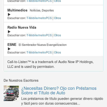
Escuchar con:
T-Mobile/metroPCS
|
Otros
Multimedios
Noticias, Deportes
Escuchar con:
T-Mobile/metroPCS
|
Otros
Radio Nueva Vida
Escuchar con:
T-Mobile/metroPCS
|
Otros
ESNE
El Sembrador Nueva Evangelizacion
Escuchar con:
T-Mobile/metroPCS
|
Otros
Call-to-Listen™ is a trademark of Audio Now IP Holdings,
LLC and is used by permission.
De Nuestros Escritores
¿Necesitas Dinero? Ojo con Préstamos
Sobre el Título de Auto
Los préstamos de título pueden generar dinero rápido
y fácil pero con duras consecuencias...