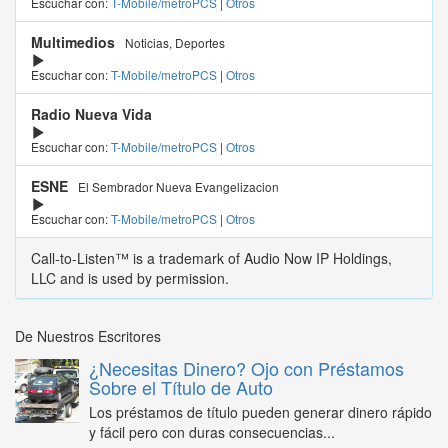
Escuchar con:
T-Mobile/metroPCS
|
Otros
Multimedios
Noticias, Deportes
Escuchar con:
T-Mobile/metroPCS
|
Otros
Radio Nueva Vida
Escuchar con:
T-Mobile/metroPCS
|
Otros
ESNE
El Sembrador Nueva Evangelizacion
Escuchar con:
T-Mobile/metroPCS
|
Otros
Call-to-Listen™ is a trademark of Audio Now IP Holdings,
LLC and is used by permission.
De Nuestros Escritores
¿Necesitas Dinero? Ojo con Préstamos
Sobre el Título de Auto
Los préstamos de título pueden generar dinero rápido
y fácil pero con duras consecuencias...