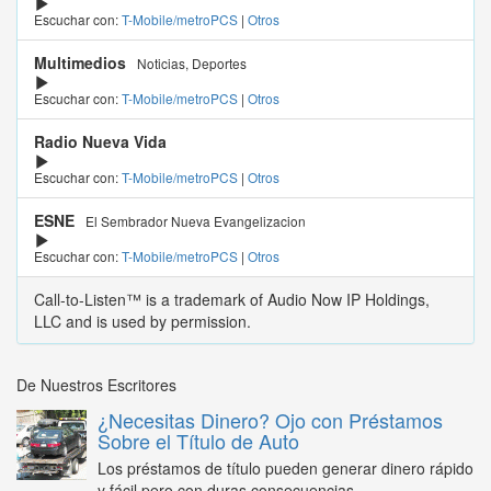
Escuchar con:
T-Mobile/metroPCS
|
Otros
Multimedios
Noticias, Deportes
Escuchar con:
T-Mobile/metroPCS
|
Otros
Radio Nueva Vida
Escuchar con:
T-Mobile/metroPCS
|
Otros
ESNE
El Sembrador Nueva Evangelizacion
Escuchar con:
T-Mobile/metroPCS
|
Otros
Call-to-Listen™ is a trademark of Audio Now IP Holdings,
LLC and is used by permission.
De Nuestros Escritores
¿Necesitas Dinero? Ojo con Préstamos
Sobre el Título de Auto
Los préstamos de título pueden generar dinero rápido
y fácil pero con duras consecuencias...