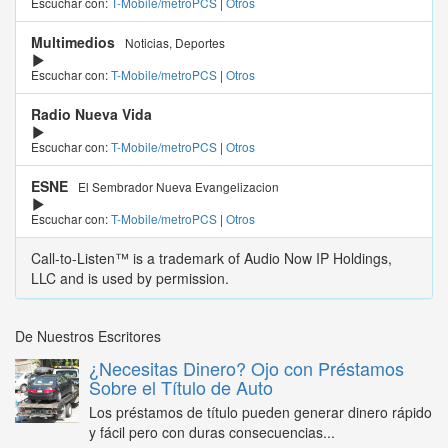
Escuchar con:
T-Mobile/metroPCS
|
Otros
Multimedios
Noticias, Deportes
Escuchar con:
T-Mobile/metroPCS
|
Otros
Radio Nueva Vida
Escuchar con:
T-Mobile/metroPCS
|
Otros
ESNE
El Sembrador Nueva Evangelizacion
Escuchar con:
T-Mobile/metroPCS
|
Otros
Call-to-Listen™ is a trademark of Audio Now IP Holdings,
LLC and is used by permission.
De Nuestros Escritores
¿Necesitas Dinero? Ojo con Préstamos
Sobre el Título de Auto
Los préstamos de título pueden generar dinero rápido
y fácil pero con duras consecuencias...