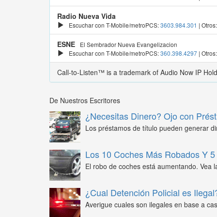
Radio Nueva Vida
Escuchar con T-Mobile/metroPCS:
3603.984.301
| Otros
ESNE
El Sembrador Nueva Evangelizacion
Escuchar con T-Mobile/metroPCS:
360.398.4297
| Otros
Call-to-Listen™ is a trademark of Audio Now IP Hol
De Nuestros Escritores
¿Necesitas Dinero? Ojo con Prést
Los préstamos de título pueden generar din
Los 10 Coches Más Robados Y 5 
El robo de coches está aumentando. Vea l
¿Cual Detención Policial es Ilegal
Averigue cuales son ilegales en base a caso