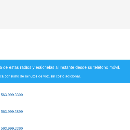
a de estas radios y esúchelas al instante desde su teléfono móvil.
ica consumo de minutos de voz, sin costo adicional.
:
563.999.3300
:
563.999.3899
:
563.999.3360