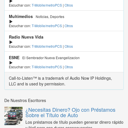
Escuchar con:
T-Mobile/metroPCS
|
Otros
Multimedios
Noticias, Deportes
Escuchar con:
T-Mobile/metroPCS
|
Otros
Radio Nueva Vida
Escuchar con:
T-Mobile/metroPCS
|
Otros
ESNE
El Sembrador Nueva Evangelizacion
Escuchar con:
T-Mobile/metroPCS
|
Otros
Call-to-Listen™ is a trademark of Audio Now IP Holdings,
LLC and is used by permission.
De Nuestros Escritores
¿Necesitas Dinero? Ojo con Préstamos
Sobre el Título de Auto
Los préstamos de título pueden generar dinero rápido
y fácil pero con duras consecuencias...