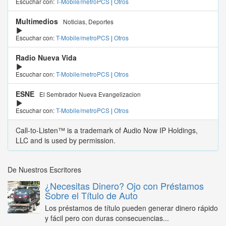
Escuchar con:
T-Mobile/metroPCS
|
Otros
Multimedios
Noticias, Deportes
Escuchar con:
T-Mobile/metroPCS
|
Otros
Radio Nueva Vida
Escuchar con:
T-Mobile/metroPCS
|
Otros
ESNE
El Sembrador Nueva Evangelizacion
Escuchar con:
T-Mobile/metroPCS
|
Otros
Call-to-Listen™ is a trademark of Audio Now IP Holdings,
LLC and is used by permission.
De Nuestros Escritores
¿Necesitas Dinero? Ojo con Préstamos
Sobre el Título de Auto
Los préstamos de título pueden generar dinero rápido
y fácil pero con duras consecuencias...