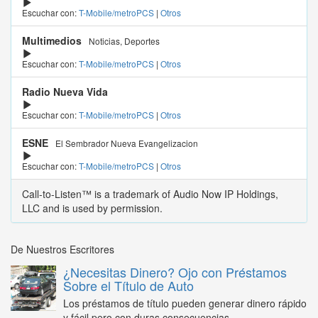
Escuchar con:
T-Mobile/metroPCS
|
Otros
Multimedios
Noticias, Deportes
Escuchar con:
T-Mobile/metroPCS
|
Otros
Radio Nueva Vida
Escuchar con:
T-Mobile/metroPCS
|
Otros
ESNE
El Sembrador Nueva Evangelizacion
Escuchar con:
T-Mobile/metroPCS
|
Otros
Call-to-Listen™ is a trademark of Audio Now IP Holdings,
LLC and is used by permission.
De Nuestros Escritores
¿Necesitas Dinero? Ojo con Préstamos
Sobre el Título de Auto
Los préstamos de título pueden generar dinero rápido
y fácil pero con duras consecuencias...