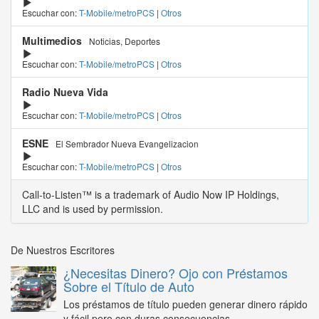
Escuchar con:
T-Mobile/metroPCS
|
Otros
Multimedios
Noticias, Deportes
Escuchar con:
T-Mobile/metroPCS
|
Otros
Radio Nueva Vida
Escuchar con:
T-Mobile/metroPCS
|
Otros
ESNE
El Sembrador Nueva Evangelizacion
Escuchar con:
T-Mobile/metroPCS
|
Otros
Call-to-Listen™ is a trademark of Audio Now IP Holdings,
LLC and is used by permission.
De Nuestros Escritores
¿Necesitas Dinero? Ojo con Préstamos
Sobre el Título de Auto
Los préstamos de título pueden generar dinero rápido
y fácil pero con duras consecuencias...