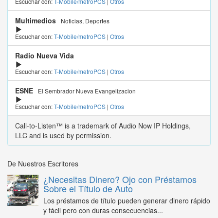
Escuchar con:
T-Mobile/metroPCS
|
Otros
Multimedios
Noticias, Deportes
Escuchar con:
T-Mobile/metroPCS
|
Otros
Radio Nueva Vida
Escuchar con:
T-Mobile/metroPCS
|
Otros
ESNE
El Sembrador Nueva Evangelizacion
Escuchar con:
T-Mobile/metroPCS
|
Otros
Call-to-Listen™ is a trademark of Audio Now IP Holdings,
LLC and is used by permission.
De Nuestros Escritores
¿Necesitas Dinero? Ojo con Préstamos
Sobre el Título de Auto
Los préstamos de título pueden generar dinero rápido
y fácil pero con duras consecuencias...