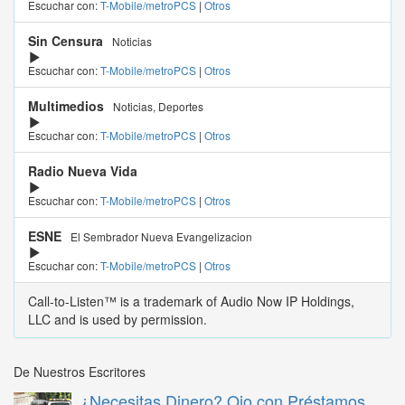
Escuchar con:
T-Mobile/metroPCS
|
Otros
Sin Censura
Noticias
Escuchar con:
T-Mobile/metroPCS
|
Otros
Multimedios
Noticias, Deportes
Escuchar con:
T-Mobile/metroPCS
|
Otros
Radio Nueva Vida
Escuchar con:
T-Mobile/metroPCS
|
Otros
ESNE
El Sembrador Nueva Evangelizacion
Escuchar con:
T-Mobile/metroPCS
|
Otros
Call-to-Listen™ is a trademark of Audio Now IP Holdings,
LLC and is used by permission.
De Nuestros Escritores
¿Necesitas Dinero? Ojo con Préstamos