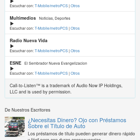
Escuchar con:
T-Mobile/metroPCS
|
Otros
Multimedios
Noticias, Deportes
Escuchar con:
T-Mobile/metroPCS
|
Otros
Radio Nueva Vida
Escuchar con:
T-Mobile/metroPCS
|
Otros
ESNE
El Sembrador Nueva Evangelizacion
Escuchar con:
T-Mobile/metroPCS
|
Otros
Call-to-Listen™ is a trademark of Audio Now IP Holdings,
LLC and is used by permission.
De Nuestros Escritores
¿Necesitas Dinero? Ojo con Préstamos
Sobre el Título de Auto
Los préstamos de título pueden generar dinero rápido
y fácil pero con duras consecuencias...