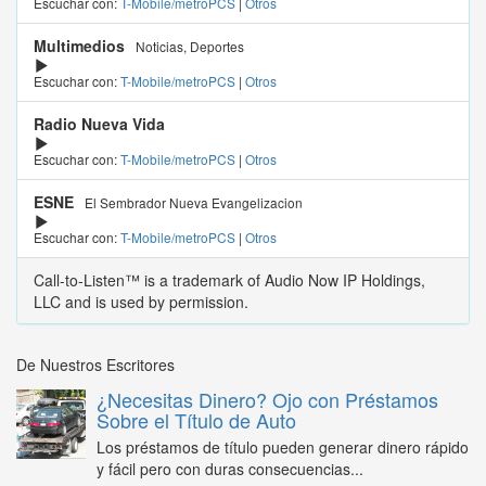
Escuchar con:
T-Mobile/metroPCS
|
Otros
Multimedios
Noticias, Deportes
Escuchar con:
T-Mobile/metroPCS
|
Otros
Radio Nueva Vida
Escuchar con:
T-Mobile/metroPCS
|
Otros
ESNE
El Sembrador Nueva Evangelizacion
Escuchar con:
T-Mobile/metroPCS
|
Otros
Call-to-Listen™ is a trademark of Audio Now IP Holdings,
LLC and is used by permission.
De Nuestros Escritores
¿Necesitas Dinero? Ojo con Préstamos
Sobre el Título de Auto
Los préstamos de título pueden generar dinero rápido
y fácil pero con duras consecuencias...