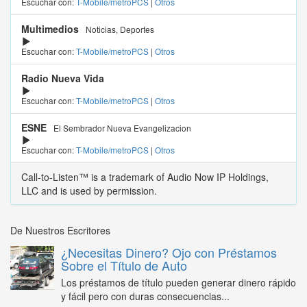
Escuchar con:
T-Mobile/metroPCS
|
Otros
Multimedios
Noticias, Deportes
Escuchar con:
T-Mobile/metroPCS
|
Otros
Radio Nueva Vida
Escuchar con:
T-Mobile/metroPCS
|
Otros
ESNE
El Sembrador Nueva Evangelizacion
Escuchar con:
T-Mobile/metroPCS
|
Otros
Call-to-Listen™ is a trademark of Audio Now IP Holdings,
LLC and is used by permission.
De Nuestros Escritores
¿Necesitas Dinero? Ojo con Préstamos
Sobre el Título de Auto
Los préstamos de título pueden generar dinero rápido
y fácil pero con duras consecuencias...