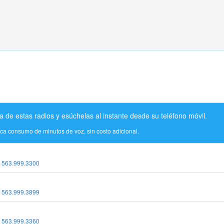
a de estas radios y esúchelas al instante desde su teléfono móvil.
ica consumo de minutos de voz, sin costo adicional.
:
563.999.3300
:
563.999.3899
:
563.999.3360