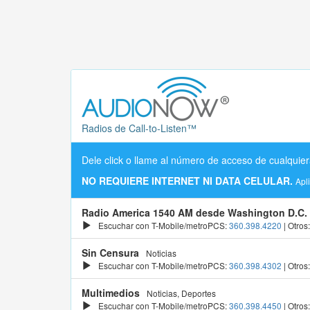
Radios de Call-to-Listen™
Dele click o llame al número de acceso de cualquier
NO REQUIERE INTERNET NI DATA CELULAR.
Apl
Radio America 1540 AM desde Washington D.C.
Escuchar con T-Mobile/metroPCS:
360.398.4220
| Otros
Sin Censura
Noticias
Escuchar con T-Mobile/metroPCS:
360.398.4302
| Otros
Multimedios
Noticias, Deportes
Escuchar con T-Mobile/metroPCS:
360.398.4450
| Otros