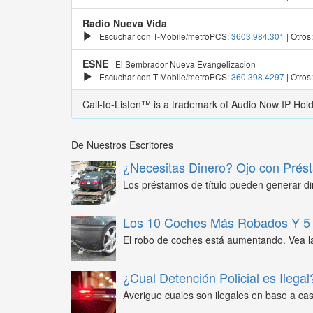
Radio Nueva Vida
Escuchar con T-Mobile/metroPCS:
3603.984.301
| Otros
ESNE
El Sembrador Nueva Evangelizacion
Escuchar con T-Mobile/metroPCS:
360.398.4297
| Otros
Call-to-Listen™ is a trademark of Audio Now IP Hol
De Nuestros Escritores
¿Necesitas Dinero? Ojo con Prést
Los préstamos de título pueden generar din
Los 10 Coches Más Robados Y 5 
El robo de coches está aumentando. Vea l
¿Cual Detención Policial es Ilegal
Averigue cuales son ilegales en base a caso