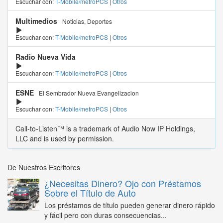
Escuchar con:
T-Mobile/metroPCS
|
Otros
Multimedios
Noticias, Deportes
Escuchar con:
T-Mobile/metroPCS
|
Otros
Radio Nueva Vida
Escuchar con:
T-Mobile/metroPCS
|
Otros
ESNE
El Sembrador Nueva Evangelizacion
Escuchar con:
T-Mobile/metroPCS
|
Otros
Call-to-Listen™ is a trademark of Audio Now IP Holdings,
LLC and is used by permission.
De Nuestros Escritores
¿Necesitas Dinero? Ojo con Préstamos
Sobre el Título de Auto
Los préstamos de título pueden generar dinero rápido
y fácil pero con duras consecuencias...