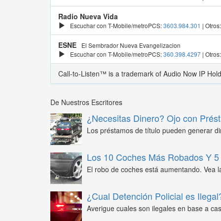
Radio Nueva Vida
Escuchar con T-Mobile/metroPCS:
3603.984.301
| Otros
ESNE
El Sembrador Nueva Evangelizacion
Escuchar con T-Mobile/metroPCS:
360.398.4297
| Otros
Call-to-Listen™ is a trademark of Audio Now IP Hol
De Nuestros Escritores
¿Necesitas Dinero? Ojo con Prést
Los préstamos de título pueden generar din
Los 10 Coches Más Robados Y 5 
El robo de coches está aumentando. Vea l
¿Cual Detención Policial es Ilegal
Averigue cuales son ilegales en base a caso