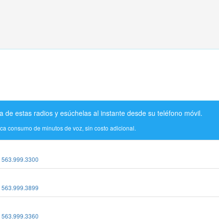
a de estas radios y esúchelas al instante desde su teléfono móvil.
ica consumo de minutos de voz, sin costo adicional.
:
563.999.3300
:
563.999.3899
:
563.999.3360