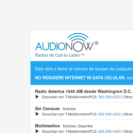
Radios de Call-to-Listen™
Dele click o llame al número de acceso de cualquier
NO REQUIERE INTERNET NI DATA CELULAR.
Apl
Radio America 1540 AM desde Washington D.C.
Escuchar con T-Mobile/metroPCS:
360.398.4220
| Otros
Sin Censura
Noticias
Escuchar con T-Mobile/metroPCS:
360.398.4302
| Otros
Multimedios
Noticias, Deportes
Escuchar con T-Mobile/metroPCS:
360.398.4450
| Otros