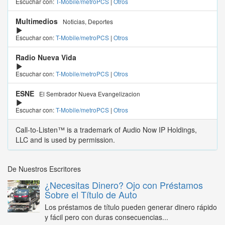
Escuchar con:
T-Mobile/metroPCS
|
Otros
Multimedios
Noticias, Deportes
Escuchar con:
T-Mobile/metroPCS
|
Otros
Radio Nueva Vida
Escuchar con:
T-Mobile/metroPCS
|
Otros
ESNE
El Sembrador Nueva Evangelizacion
Escuchar con:
T-Mobile/metroPCS
|
Otros
Call-to-Listen™ is a trademark of Audio Now IP Holdings,
LLC and is used by permission.
De Nuestros Escritores
¿Necesitas Dinero? Ojo con Préstamos
Sobre el Título de Auto
Los préstamos de título pueden generar dinero rápido
y fácil pero con duras consecuencias...