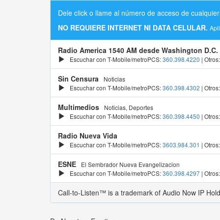
Dele click o llame al número de acceso de cualquier
NO REQUIERE INTERNET NI DATA CELULAR.
Apl
Radio America 1540 AM desde Washington D.C.
Escuchar con T-Mobile/metroPCS:
360.398.4220
| Otros
Sin Censura
Noticias
Escuchar con T-Mobile/metroPCS:
360.398.4302
| Otros
Multimedios
Noticias, Deportes
Escuchar con T-Mobile/metroPCS:
360.398.4450
| Otros
Radio Nueva Vida
Escuchar con T-Mobile/metroPCS:
3603.984.301
| Otros
ESNE
El Sembrador Nueva Evangelizacion
Escuchar con T-Mobile/metroPCS:
360.398.4297
| Otros
Call-to-Listen™ is a trademark of Audio Now IP Hol