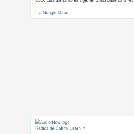
OJO: Esta alerta no es vigente. Suscribase para reci
Ir a Google Maps
Radios de Call-to-Listen™