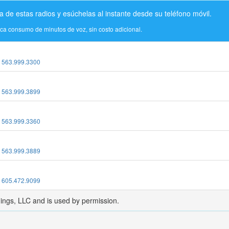
a de estas radios y esúchelas al instante desde su teléfono móvil.
ica consumo de minutos de voz, sin costo adicional.
:
563.999.3300
:
563.999.3899
:
563.999.3360
:
563.999.3889
:
605.472.9099
dings, LLC and is used by permission.