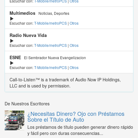
Escuchar con:
T-Mobile/metroPCS
|
Otros
Multimedios
Noticias, Deportes
Escuchar con:
T-Mobile/metroPCS
|
Otros
Radio Nueva Vida
Escuchar con:
T-Mobile/metroPCS
|
Otros
ESNE
El Sembrador Nueva Evangelizacion
Escuchar con:
T-Mobile/metroPCS
|
Otros
Call-to-Listen™ is a trademark of Audio Now IP Holdings,
LLC and is used by permission.
De Nuestros Escritores
¿Necesitas Dinero? Ojo con Préstamos
Sobre el Título de Auto
Los préstamos de título pueden generar dinero rápido
y fácil pero con duras consecuencias...