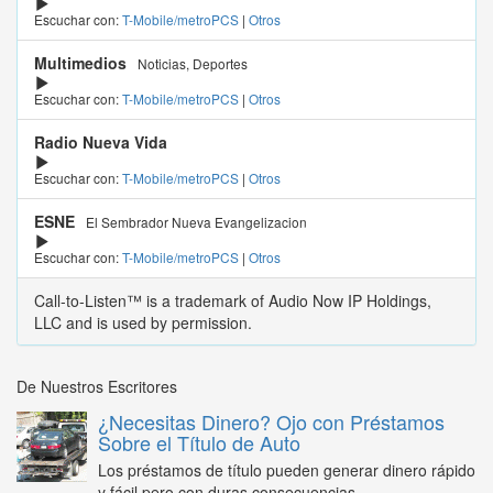
Escuchar con:
T-Mobile/metroPCS
|
Otros
Multimedios
Noticias, Deportes
Escuchar con:
T-Mobile/metroPCS
|
Otros
Radio Nueva Vida
Escuchar con:
T-Mobile/metroPCS
|
Otros
ESNE
El Sembrador Nueva Evangelizacion
Escuchar con:
T-Mobile/metroPCS
|
Otros
Call-to-Listen™ is a trademark of Audio Now IP Holdings,
LLC and is used by permission.
De Nuestros Escritores
¿Necesitas Dinero? Ojo con Préstamos
Sobre el Título de Auto
Los préstamos de título pueden generar dinero rápido
y fácil pero con duras consecuencias...