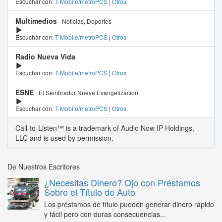
Escuchar con:
T-Mobile/metroPCS
|
Otros
Multimedios
Noticias, Deportes
Escuchar con:
T-Mobile/metroPCS
|
Otros
Radio Nueva Vida
Escuchar con:
T-Mobile/metroPCS
|
Otros
ESNE
El Sembrador Nueva Evangelizacion
Escuchar con:
T-Mobile/metroPCS
|
Otros
Call-to-Listen™ is a trademark of Audio Now IP Holdings,
LLC and is used by permission.
De Nuestros Escritores
¿Necesitas Dinero? Ojo con Préstamos
Sobre el Título de Auto
Los préstamos de título pueden generar dinero rápido
y fácil pero con duras consecuencias...