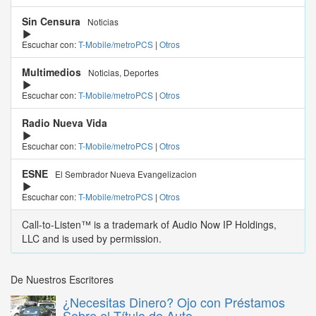
Sin Censura
Noticias
Escuchar con:
T-Mobile/metroPCS
|
Otros
Multimedios
Noticias, Deportes
Escuchar con:
T-Mobile/metroPCS
|
Otros
Radio Nueva Vida
Escuchar con:
T-Mobile/metroPCS
|
Otros
ESNE
El Sembrador Nueva Evangelizacion
Escuchar con:
T-Mobile/metroPCS
|
Otros
Call-to-Listen™ is a trademark of Audio Now IP Holdings,
LLC and is used by permission.
De Nuestros Escritores
¿Necesitas Dinero? Ojo con Préstamos
Sobre el Título de Auto