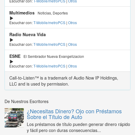
Escuchar con:
T-Mobile/metroPCS
|
Otros
Multimedios
Noticias, Deportes
Escuchar con:
T-Mobile/metroPCS
|
Otros
Radio Nueva Vida
Escuchar con:
T-Mobile/metroPCS
|
Otros
ESNE
El Sembrador Nueva Evangelizacion
Escuchar con:
T-Mobile/metroPCS
|
Otros
Call-to-Listen™ is a trademark of Audio Now IP Holdings,
LLC and is used by permission.
De Nuestros Escritores
¿Necesitas Dinero? Ojo con Préstamos
Sobre el Título de Auto
Los préstamos de título pueden generar dinero rápido
y fácil pero con duras consecuencias...