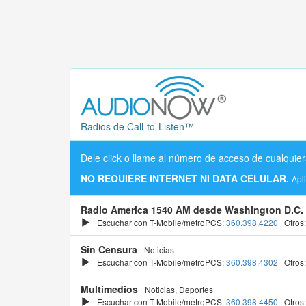
Radios de Call-to-Listen™
Dele click o llame al número de acceso de cualquier
NO REQUIERE INTERNET NI DATA CELULAR.
Apl
Radio America 1540 AM desde Washington D.C.
Escuchar con T-Mobile/metroPCS:
360.398.4220
| Otros
Sin Censura
Noticias
Escuchar con T-Mobile/metroPCS:
360.398.4302
| Otros
Multimedios
Noticias, Deportes
Escuchar con T-Mobile/metroPCS:
360.398.4450
| Otros