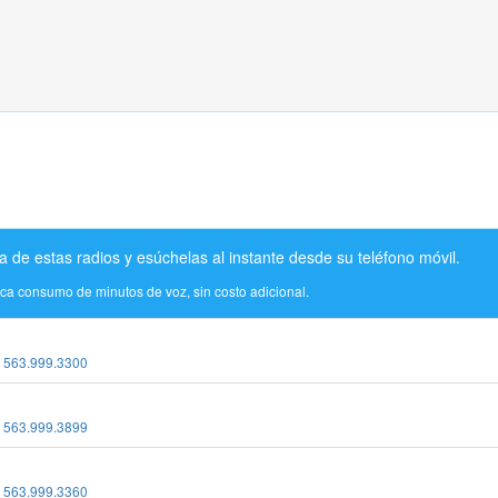
a de estas radios y esúchelas al instante desde su teléfono móvil.
ica consumo de minutos de voz, sin costo adicional.
:
563.999.3300
:
563.999.3899
:
563.999.3360