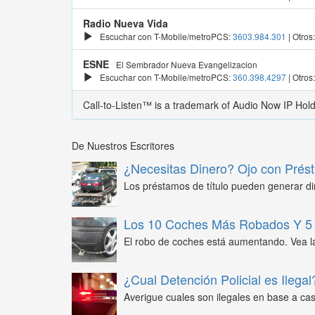
Radio Nueva Vida
Escuchar con T-Mobile/metroPCS:
3603.984.301
| Otros
ESNE
El Sembrador Nueva Evangelizacion
Escuchar con T-Mobile/metroPCS:
360.398.4297
| Otros
Call-to-Listen™ is a trademark of Audio Now IP Hol
De Nuestros Escritores
¿Necesitas Dinero? Ojo con Prést
Los préstamos de título pueden generar din
Los 10 Coches Más Robados Y 5 
El robo de coches está aumentando. Vea l
¿Cual Detención Policial es Ilegal
Averigue cuales son ilegales en base a caso