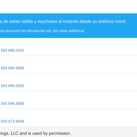
a de estas radios y esúchelas al instante desde su teléfono móvil.
ica consumo de minutos de voz, sin costo adicional.
:
563.999.3300
:
563.999.3899
:
563.999.3360
:
563.999.3889
:
605.472.9099
dings, LLC and is used by permission.