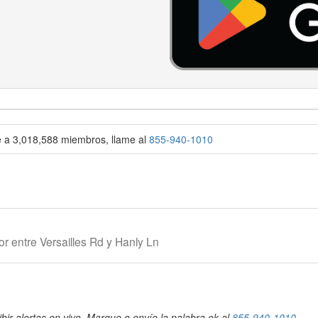
se a 3,018,588 miembros, llame al
855-940-1010
 entre Versailles Rd y Hanly Ln
bir alertas en vivo. Marque o envíe la palabra ok al
855-940-1010
.