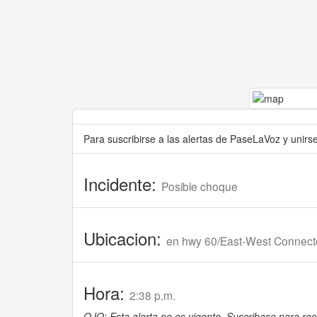
Para suscribirse a las alertas de PaseLaVoz y unir
Incidente:
Posible choque
Ubicacion:
en hwy 60/East-West Connector
Hora:
2:38 p.m.
OJO: Esta alerta no es vigente. Suscribase para reci