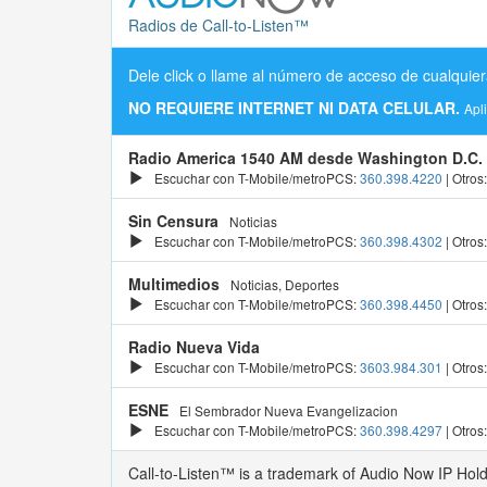
Radios de Call-to-Listen™
Dele click o llame al número de acceso de cualquier
NO REQUIERE INTERNET NI DATA CELULAR.
Apl
Radio America 1540 AM desde Washington D.C.
Escuchar con T-Mobile/metroPCS:
360.398.4220
| Otros
Sin Censura
Noticias
Escuchar con T-Mobile/metroPCS:
360.398.4302
| Otros
Multimedios
Noticias, Deportes
Escuchar con T-Mobile/metroPCS:
360.398.4450
| Otros
Radio Nueva Vida
Escuchar con T-Mobile/metroPCS:
3603.984.301
| Otros
ESNE
El Sembrador Nueva Evangelizacion
Escuchar con T-Mobile/metroPCS:
360.398.4297
| Otros
Call-to-Listen™ is a trademark of Audio Now IP Hol