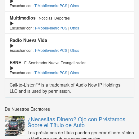
Escuchar con:
T-Mobile/metroPCS
|
Otros
Multimedios
Noticias, Deportes
Escuchar con:
T-Mobile/metroPCS
|
Otros
Radio Nueva Vida
Escuchar con:
T-Mobile/metroPCS
|
Otros
ESNE
El Sembrador Nueva Evangelizacion
Escuchar con:
T-Mobile/metroPCS
|
Otros
Call-to-Listen™ is a trademark of Audio Now IP Holdings,
LLC and is used by permission.
De Nuestros Escritores
¿Necesitas Dinero? Ojo con Préstamos
Sobre el Título de Auto
Los préstamos de título pueden generar dinero rápido
y fácil pero con duras consecuencias...