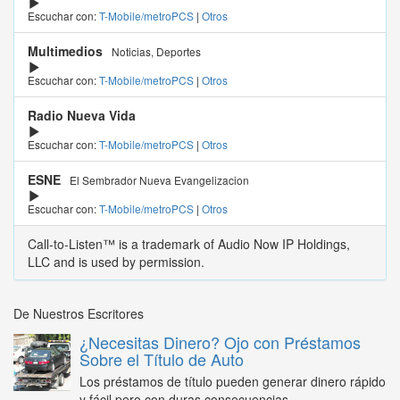
Escuchar con:
T-Mobile/metroPCS
|
Otros
Multimedios
Noticias, Deportes
Escuchar con:
T-Mobile/metroPCS
|
Otros
Radio Nueva Vida
Escuchar con:
T-Mobile/metroPCS
|
Otros
ESNE
El Sembrador Nueva Evangelizacion
Escuchar con:
T-Mobile/metroPCS
|
Otros
Call-to-Listen™ is a trademark of Audio Now IP Holdings,
LLC and is used by permission.
De Nuestros Escritores
¿Necesitas Dinero? Ojo con Préstamos
Sobre el Título de Auto
Los préstamos de título pueden generar dinero rápido
y fácil pero con duras consecuencias...