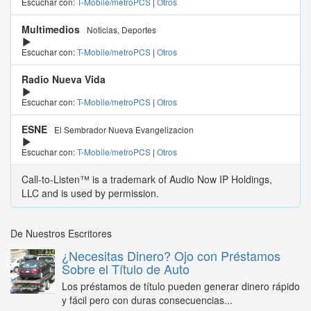
Escuchar con:
T-Mobile/metroPCS
|
Otros
Multimedios
Noticias, Deportes
Escuchar con:
T-Mobile/metroPCS
|
Otros
Radio Nueva Vida
Escuchar con:
T-Mobile/metroPCS
|
Otros
ESNE
El Sembrador Nueva Evangelizacion
Escuchar con:
T-Mobile/metroPCS
|
Otros
Call-to-Listen™ is a trademark of Audio Now IP Holdings,
LLC and is used by permission.
De Nuestros Escritores
¿Necesitas Dinero? Ojo con Préstamos
Sobre el Título de Auto
Los préstamos de título pueden generar dinero rápido
y fácil pero con duras consecuencias...