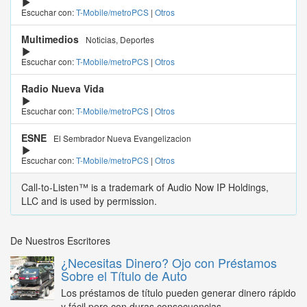
Escuchar con:
T-Mobile/metroPCS
|
Otros
Multimedios
Noticias, Deportes
Escuchar con:
T-Mobile/metroPCS
|
Otros
Radio Nueva Vida
Escuchar con:
T-Mobile/metroPCS
|
Otros
ESNE
El Sembrador Nueva Evangelizacion
Escuchar con:
T-Mobile/metroPCS
|
Otros
Call-to-Listen™ is a trademark of Audio Now IP Holdings,
LLC and is used by permission.
De Nuestros Escritores
¿Necesitas Dinero? Ojo con Préstamos
Sobre el Título de Auto
Los préstamos de título pueden generar dinero rápido
y fácil pero con duras consecuencias...