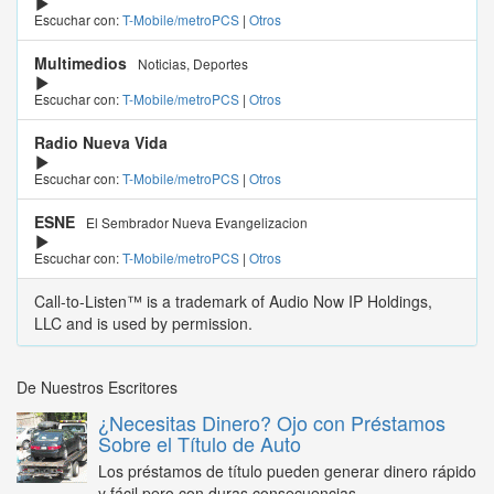
Escuchar con:
T-Mobile/metroPCS
|
Otros
Multimedios
Noticias, Deportes
Escuchar con:
T-Mobile/metroPCS
|
Otros
Radio Nueva Vida
Escuchar con:
T-Mobile/metroPCS
|
Otros
ESNE
El Sembrador Nueva Evangelizacion
Escuchar con:
T-Mobile/metroPCS
|
Otros
Call-to-Listen™ is a trademark of Audio Now IP Holdings,
LLC and is used by permission.
De Nuestros Escritores
¿Necesitas Dinero? Ojo con Préstamos
Sobre el Título de Auto
Los préstamos de título pueden generar dinero rápido
y fácil pero con duras consecuencias...