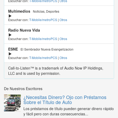
Escuchar con:
T-Mobile/metroPCS
|
Otros
Multimedios
Noticias, Deportes
Escuchar con:
T-Mobile/metroPCS
|
Otros
Radio Nueva Vida
Escuchar con:
T-Mobile/metroPCS
|
Otros
ESNE
El Sembrador Nueva Evangelizacion
Escuchar con:
T-Mobile/metroPCS
|
Otros
Call-to-Listen™ is a trademark of Audio Now IP Holdings,
LLC and is used by permission.
De Nuestros Escritores
¿Necesitas Dinero? Ojo con Préstamos
Sobre el Título de Auto
Los préstamos de título pueden generar dinero rápido
y fácil pero con duras consecuencias...