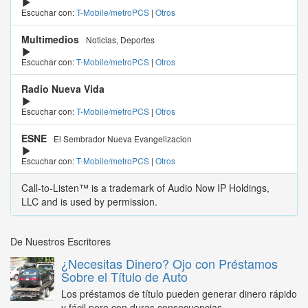
Escuchar con:
T-Mobile/metroPCS
|
Otros
Multimedios
Noticias, Deportes
Escuchar con:
T-Mobile/metroPCS
|
Otros
Radio Nueva Vida
Escuchar con:
T-Mobile/metroPCS
|
Otros
ESNE
El Sembrador Nueva Evangelizacion
Escuchar con:
T-Mobile/metroPCS
|
Otros
Call-to-Listen™ is a trademark of Audio Now IP Holdings,
LLC and is used by permission.
De Nuestros Escritores
¿Necesitas Dinero? Ojo con Préstamos
Sobre el Título de Auto
Los préstamos de título pueden generar dinero rápido
y fácil pero con duras consecuencias...