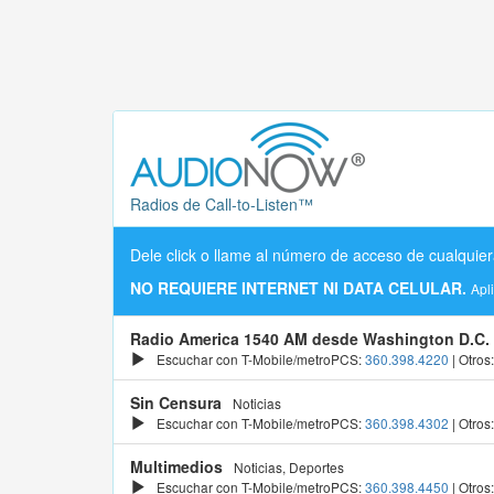
Radios de Call-to-Listen™
Dele click o llame al número de acceso de cualquier
NO REQUIERE INTERNET NI DATA CELULAR.
Apl
Radio America 1540 AM desde Washington D.C.
Escuchar con T-Mobile/metroPCS:
360.398.4220
| Otros
Sin Censura
Noticias
Escuchar con T-Mobile/metroPCS:
360.398.4302
| Otros
Multimedios
Noticias, Deportes
Escuchar con T-Mobile/metroPCS:
360.398.4450
| Otros