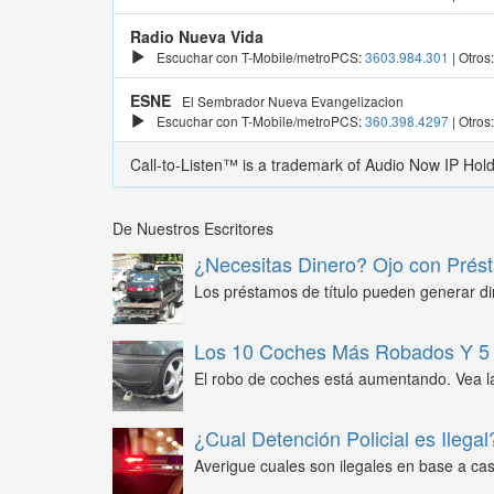
Radio Nueva Vida
Escuchar con T-Mobile/metroPCS:
3603.984.301
| Otros
ESNE
El Sembrador Nueva Evangelizacion
Escuchar con T-Mobile/metroPCS:
360.398.4297
| Otros
Call-to-Listen™ is a trademark of Audio Now IP Hol
De Nuestros Escritores
¿Necesitas Dinero? Ojo con Prést
Los préstamos de título pueden generar din
Los 10 Coches Más Robados Y 5 
El robo de coches está aumentando. Vea l
¿Cual Detención Policial es Ilegal
Averigue cuales son ilegales en base a caso