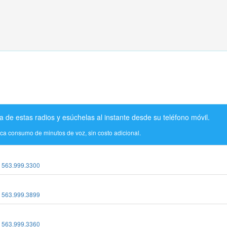
a de estas radios y esúchelas al instante desde su teléfono móvil.
ica consumo de minutos de voz, sin costo adicional.
:
563.999.3300
:
563.999.3899
:
563.999.3360