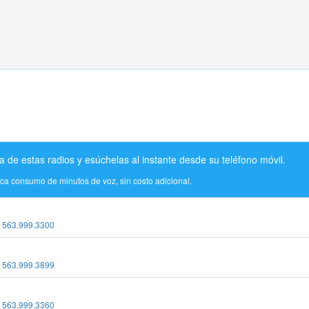
a de estas radios y esúchelas al instante desde su teléfono móvil.
ica consumo de minutos de voz, sin costo adicional.
:
563.999.3300
:
563.999.3899
:
563.999.3360