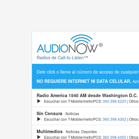
Radios de Call-to-Listen™
Dele click o llame al número de acceso de cualquier
NO REQUIERE INTERNET NI DATA CELULAR.
Apl
Radio America 1540 AM desde Washington D.C.
Escuchar con T-Mobile/metroPCS:
360.398.4220
| Otros
Sin Censura
Noticias
Escuchar con T-Mobile/metroPCS:
360.398.4302
| Otros
Multimedios
Noticias, Deportes
Escuchar con T-Mobile/metroPCS:
360.398.4450
| Otros