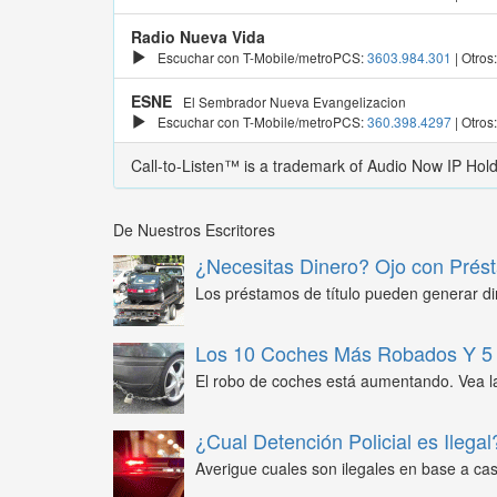
Radio Nueva Vida
Escuchar con T-Mobile/metroPCS:
3603.984.301
| Otros
ESNE
El Sembrador Nueva Evangelizacion
Escuchar con T-Mobile/metroPCS:
360.398.4297
| Otros
Call-to-Listen™ is a trademark of Audio Now IP Hol
De Nuestros Escritores
¿Necesitas Dinero? Ojo con Prést
Los préstamos de título pueden generar din
Los 10 Coches Más Robados Y 5 
El robo de coches está aumentando. Vea l
¿Cual Detención Policial es Ilegal
Averigue cuales son ilegales en base a caso