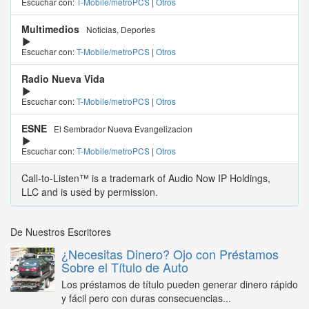
Escuchar con:
T-Mobile/metroPCS
|
Otros
Multimedios
Noticias, Deportes
Escuchar con:
T-Mobile/metroPCS
|
Otros
Radio Nueva Vida
Escuchar con:
T-Mobile/metroPCS
|
Otros
ESNE
El Sembrador Nueva Evangelizacion
Escuchar con:
T-Mobile/metroPCS
|
Otros
Call-to-Listen™ is a trademark of Audio Now IP Holdings,
LLC and is used by permission.
De Nuestros Escritores
¿Necesitas Dinero? Ojo con Préstamos
Sobre el Título de Auto
Los préstamos de título pueden generar dinero rápido
y fácil pero con duras consecuencias...