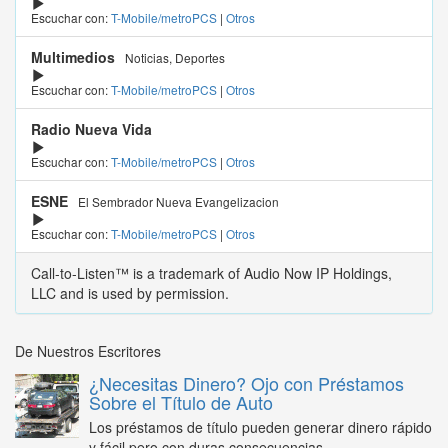
Escuchar con:
T-Mobile/metroPCS
|
Otros
Multimedios
Noticias, Deportes
Escuchar con:
T-Mobile/metroPCS
|
Otros
Radio Nueva Vida
Escuchar con:
T-Mobile/metroPCS
|
Otros
ESNE
El Sembrador Nueva Evangelizacion
Escuchar con:
T-Mobile/metroPCS
|
Otros
Call-to-Listen™ is a trademark of Audio Now IP Holdings,
LLC and is used by permission.
De Nuestros Escritores
¿Necesitas Dinero? Ojo con Préstamos
Sobre el Título de Auto
Los préstamos de título pueden generar dinero rápido
y fácil pero con duras consecuencias...